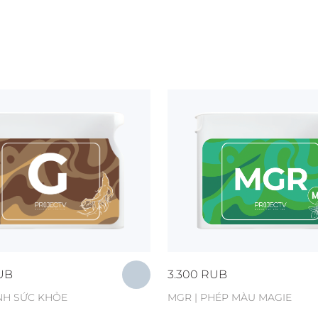
UB
3.300
RUB
INH SỨC KHỎE
MGR | PHÉP MÀU MAGIE