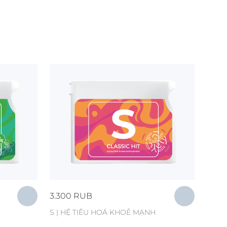
3.300
RUB
S | HỆ TIÊU HOÁ KHOẺ MẠNH