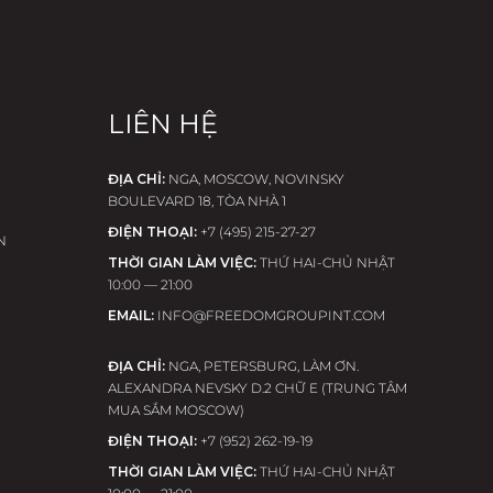
LIÊN HỆ
ĐỊA CHỈ:
NGA, MOSCOW, NOVINSKY
BOULEVARD 18, TÒA NHÀ 1
ĐIỆN THOẠI:
+7 (495) 215-27-27
N
THỜI GIAN LÀM VIỆC:
THỨ HAI-CHỦ NHẬT
10:00 — 21:00
EMAIL:
INFO@FREEDOMGROUPINT.COM
ĐỊA CHỈ:
NGA, PETERSBURG, LÀM ƠN.
ALEXANDRA NEVSKY D.2 CHỮ E (TRUNG TÂM
MUA SẮM MOSCOW)
ĐIỆN THOẠI:
+7 (952) 262-19-19
THỜI GIAN LÀM VIỆC:
THỨ HAI-CHỦ NHẬT