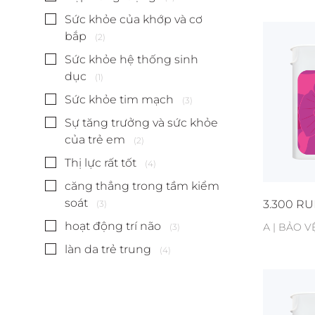
Sức khỏe của khớp và cơ
bắp
(2)
Sức khỏe hệ thống sinh
dục
(1)
Sức khỏe tim mạch
(3)
Sự tăng trưởng và sức khỏe
của trẻ em
(2)
Thị lực rất tốt
(4)
căng thẳng trong tầm kiểm
soát
3.300
RU
(3)
hoạt động trí não
А | BẢO V
(3)
làn da trẻ trung
(4)