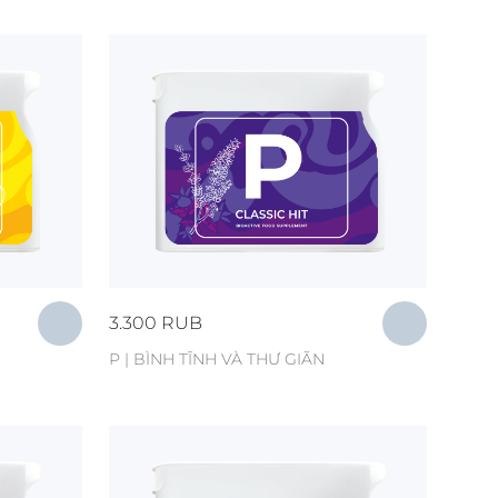
3.300
RUB
Р | BÌNH TĨNH VÀ THƯ GIÃN