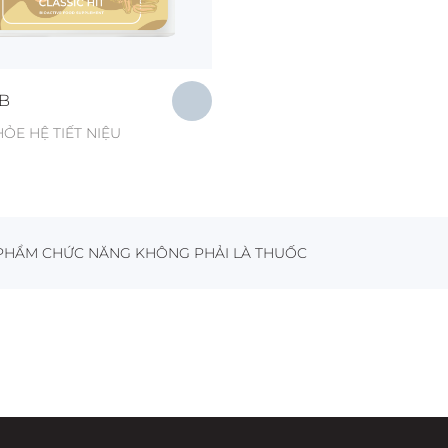
B
HỎE HỆ TIẾT NIỆU
PHẨM CHỨC NĂNG KHÔNG PHẢI LÀ THUỐC