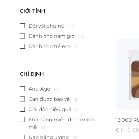
GIỚI TÍNH
Đối với phụ nữ
(4)
Dành cho nam giới
(5)
Dành cho trẻ em
(2)
CHỈ ĐỊNH
Anti-Age
(4)
Gan được bảo vệ
(1)
Giải độc hiệu quả
(2)
Khả năng miễn dịch mạnh
13.000
R
mẽ
(7)
G | HỒI S
Nạp năng lượng
(2)