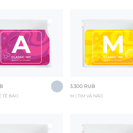
B
3.300
RUB
Ệ TẾ BÀO
М | TIM VÀ NÃO