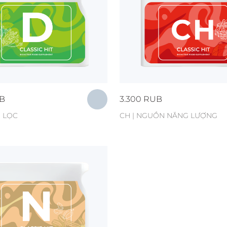
B
3.300
RUB
H LỌC
CH | NGUỒN NĂNG LƯỢNG