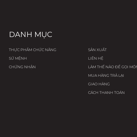
DANH MỤC
THỰC PHẨM CHỨC NĂNG
SẢN XUẤT
SỨ MỆNH
LIÊN HỆ
CHỨNG NHẬN
LÀM THẾ NÀO ĐỂ GỌI MÓ
MUA HÀNG TRẢ LẠI
GIAO HÀNG
CÁCH THANH TOÁN