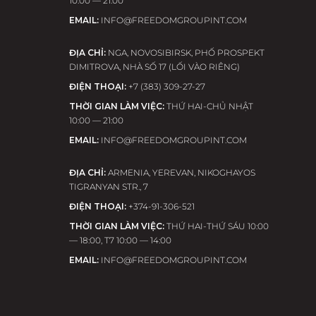
10:00 — 21:00
EMAIL:
INFO@FREEDOMGROUPINT.COM
ĐỊA CHỈ:
NGA, NOVOSIBIRSK, PHỐ PROSPEKT
DIMITROVA, NHÀ SỐ 17 (LỐI VÀO RIÊNG)
ĐIỆN THOẠI:
+7 (383) 309-27-27
THỜI GIAN LÀM VIỆC:
THỨ HAI-CHỦ NHẬT
10:00 — 21:00
EMAIL:
INFO@FREEDOMGROUPINT.COM
ĐỊA CHỈ:
ARMENIA, YEREVAN, NIKOGHAYOS
TIGRANYAN STR., 7
ĐIỆN THOẠI:
+374-91-306-521
THỜI GIAN LÀM VIỆC:
THỨ HAI-THỨ SÁU 10:00
— 18:00, T7 10:00 — 14:00
EMAIL:
INFO@FREEDOMGROUPINT.COM