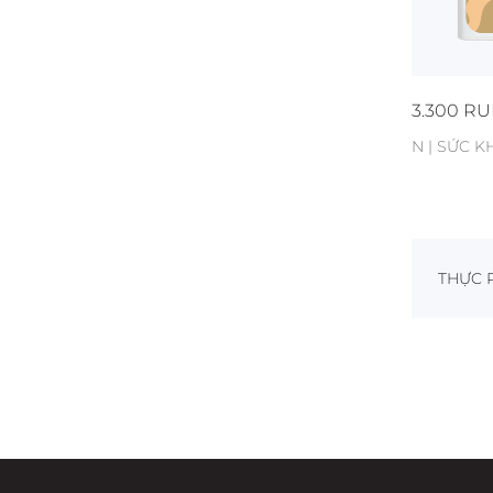
3.300
RU
N | SỨC K
THỰC 