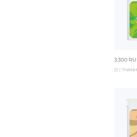
3.300
RU
D | THAN