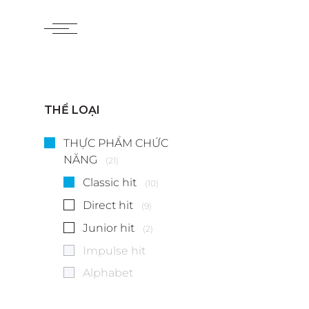
THỂ LOẠI
THỰC PHẨM CHỨC
NĂNG
(21)
Classic hit
(10)
Direct hit
(9)
Junior hit
(2)
Impulse hit
Alphabet