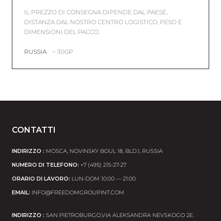
IL PREZZO DI CONSEGNA DIPENDE DAL PAESE,
DISTANZA DAL NOSTRO CENTRO LOGISTICO, PESO E
DIMENSIONI DEL PACCO.
RUSSIA
~ 300₽
CONTATTI
INDIRIZZO :
MOSCA, NOVINSKY BOUL 18, BLD.1, RUSSIA
NUMERO DI TELEFONO:
+7 (495) 215-27-27
ORARIO DI LAVORO:
LUN-DOM 10:00 — 21:00
EMAIL:
INFO@FREEDOMGROUPINT.COM
INDIRIZZO :
SAN PIETROBURGO,VIA ALEKSANDRA NEVSKOGO 2E.