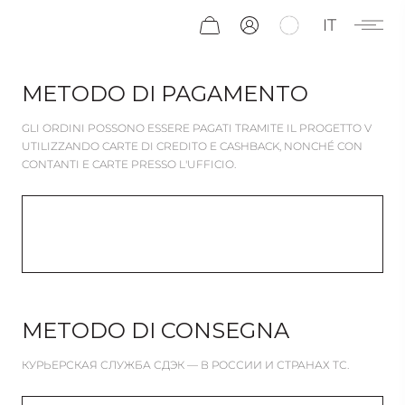
IT
METODO DI PAGAMENTO
GLI ORDINI POSSONO ESSERE PAGATI TRAMITE IL PROGETTO V
UTILIZZANDO CARTE DI CREDITO E CASHBACK, NONCHÉ CON
CONTANTI E CARTE PRESSO L'UFFICIO.
METODO DI CONSEGNA
КУРЬЕРСКАЯ СЛУЖБА СДЭК — В РОССИИ
И СТРАНАХ ТС.