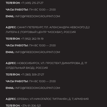
ТЕЛЕФОН:
+7 (495) 215-27-27
ЧАСЫ РАБОТЫ:
ПН-ВС 10:00 — 21:00
EMAIL:
INFO@FREEDOMGROUPINT.COM
АДРЕС:
САНКТ-ПЕТЕРБУРГ, ПЛ. АЛЕКСАНДРА НЕВСКОГО Д.2
ИМЯ
ЛИТЕРА Е (ТОРГОВЫЙ ЦЕНТР "МОСКВА"), РОССИЯ
ТЕЛЕФОН:
EMAIL
+7 (952) 262-19-19
ЧАСЫ РАБОТЫ:
ПН-ВС 10:00 — 21:00
EMAIL:
INFO@FREEDOMGROUPINT.COM
ИМЯ
ТЕЛЕФОН
АДРЕС:
НОВОСИБИРСК, УЛ. ПРОСПЕКТ ДИМИТРОВА, Д. 17
(ОТДЕЛЬНЫЙ ВХОД), РОССИЯ
ТЕЛЕФОН:
+7 (383) 309-27-27
ОТПРАВИТЬ
ЧАСЫ РАБОТЫ:
ПН-ВС 10:00 — 21:00
EMAIL:
INFO@FREEDOMGROUPINT.COM
АДРЕС:
ЕРЕВАН, УЛ.НИКОГАЙОС ТИГРАНЯН, Д. 7, АРМЕНИЯ
ОТПРАВИТЬ
ТЕЛЕФОН:
+374-91-306-521