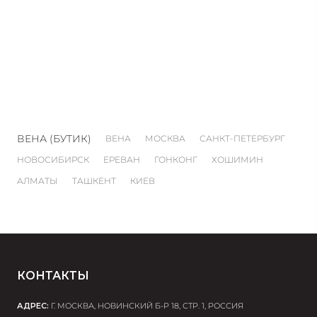
ВЕНА (БУТИК)
ВЕНА
МОСКВА
САНКТ-ПЕТЕРБУРГ
НОВОСИБИРСК
ЕРЕВАН
ГОНКОНГ
ХОШИМИН
АЛМАТЫ
ТАШКЕНТ
КИЕВ
КОНТАКТЫ
АДРЕС:
Г. МОСКВА, НОВИНСКИЙ Б-Р 18, СТР. 1, РОССИЯ