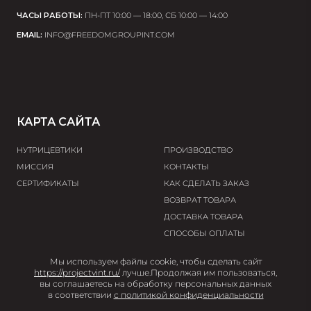
ЧАСЫ РАБОТЫ:
ПН-ПТ 10:00 — 18:00, СБ 10:00 — 14:00
EMAIL:
INFO@FREEDOMGROUPINT.COM
КАРТА САЙТА
НУТРИЦЕВТИКИ
ПРОИЗВОДСТВО
МИССИЯ
КОНТАКТЫ
СЕРТИФИКАТЫ
КАК СДЕЛАТЬ ЗАКАЗ
ВОЗВРАТ ТОВАРА
ДОСТАВКА ТОВАРА
СПОСОБЫ ОПЛАТЫ
Мы используем файлы cookie, чтобы сделать сайт
© 2026 Project V
https://projectvint.ru/
лучше.
Продолжая им пользоваться,
вы соглашаетесь на обработку персональных данных
User agreement
Privacy policy
Terms and
в соответствии
с политикой конфиденциальности
conditions