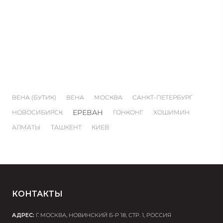
ВЕНА (БУТИК)
ВЕНА
МОСКВА
САНКТ-ПЕТЕРБУРГ
ЕРЕВАН
НОВОСИБИРСК
ГОНКОНГ
ХОШИМИН
АЛМАТЫ
ТАШКЕНТ
КИЕВ
КОНТАКТЫ
АДРЕС:
Г. МОСКВА, НОВИНСКИЙ Б-Р 18, СТР. 1, РОССИЯ