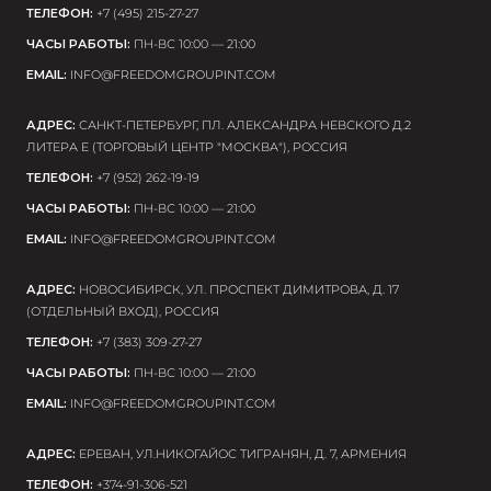
ТЕЛЕФОН:
+7 (495) 215-27-27
ЧАСЫ РАБОТЫ:
ПН-ВС 10:00 — 21:00
EMAIL:
INFO@FREEDOMGROUPINT.COM
АДРЕС:
САНКТ-ПЕТЕРБУРГ, ПЛ. АЛЕКСАНДРА НЕВСКОГО Д.2
ИМЯ
ЛИТЕРА Е (ТОРГОВЫЙ ЦЕНТР "МОСКВА"), РОССИЯ
EMAIL
ТЕЛЕФОН:
+7 (952) 262-19-19
ЧАСЫ РАБОТЫ:
ПН-ВС 10:00 — 21:00
ИМЯ
EMAIL:
INFO@FREEDOMGROUPINT.COM
ТЕЛЕФОН
АДРЕС:
НОВОСИБИРСК, УЛ. ПРОСПЕКТ ДИМИТРОВА, Д. 17
(ОТДЕЛЬНЫЙ ВХОД), РОССИЯ
ТЕЛЕФОН:
+7 (383) 309-27-27
ОТПРАВИТЬ
ЧАСЫ РАБОТЫ:
ПН-ВС 10:00 — 21:00
EMAIL:
INFO@FREEDOMGROUPINT.COM
АДРЕС:
ЕРЕВАН, УЛ.НИКОГАЙОС ТИГРАНЯН, Д. 7, АРМЕНИЯ
ОТПРАВИТЬ
ТЕЛЕФОН:
+374-91-306-521