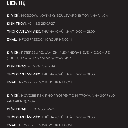
LIÊN HỆ
ĐỊA CHỈ:
MOSCOW, NOVINSKY BOULEVARD 18, TÒA NHÀ 1, NGA
ĐIỆN THOẠI:
+7 (495) 215-27-27
THỜI GIAN LÀM VIỆC:
THỨ HAI-CHỦ NHẬT 10:00 — 21:00
EMAIL:
INFO@FREEDOMGROUPINT.COM
TÊN
ĐỊA CHỈ:
PETERSBURG, LÀM ƠN. ALEXANDRA NEVSKY D.2 CHỮ E
EMAIL
(TRUNG TÂM MUA SẮM MOSCOW), NGA
TÊN
ĐIỆN THOẠI:
+7 (952) 262-19-19
THỜI GIAN LÀM VIỆC:
THỨ HAI-CHỦ NHẬT 10:00 — 21:00
ĐIỆN
EMAIL:
INFO@FREEDOMGROUPINT.COM
THOẠI:
ĐỊA CHỈ:
NOVOSIBIRSK, PHỐ PROSPEKT DIMITROVA, NHÀ SỐ 17 (LỐI
VÀO RIÊNG), NGA
GỬI
ĐIỆN THOẠI:
+7 (383) 309-27-27
THỜI GIAN LÀM VIỆC:
THỨ HAI-CHỦ NHẬT 10:00 — 21:00
EMAIL:
INFO@FREEDOMGROUPINT.COM