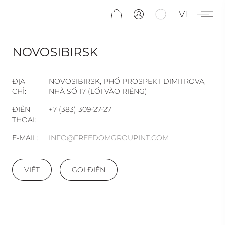
VI
NOVOSIBIRSK
ĐỊA
NOVOSIBIRSK, PHỐ PROSPEKT DIMITROVA,
CHỈ:
NHÀ SỐ 17 (LỐI VÀO RIÊNG)
ĐIỆN
+7 (383) 309-27-27
THOẠI:
E-MAIL:
INFO@FREEDOMGROUPINT.COM
VIẾT
GỌI ĐIỆN