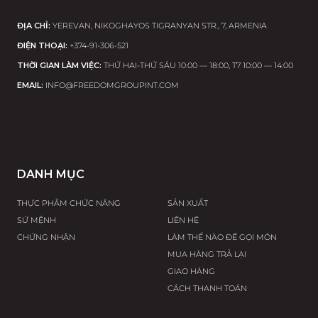
GỬI
ĐỊA CHỈ:
YEREVAN, NIKOGHAYOS TIGRANYAN STR., 7, ARMENIA
ĐIỆN THOẠI:
+374-91-306-521
THỜI GIAN LÀM VIỆC:
THỨ HAI-THỨ SÁU 10:00 — 18:00, T7 10:00 — 14:00
EMAIL:
INFO@FREEDOMGROUPINT.COM
DANH MỤC
THỰC PHẨM CHỨC NĂNG
SẢN XUẤT
SỨ MỆNH
LIÊN HỆ
CHỨNG NHẬN
LÀM THẾ NÀO ĐỂ GỌI MÓN
MUA HÀNG TRẢ LẠI
GIAO HÀNG
CÁCH THANH TOÁN