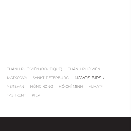
THÀNH PHỐ VIÊN (BOUTIQUE)
THÀNH PHỐ VIÊN
NOVOSIBIRSK
MATXCOVA
SANKT-PETERBURG
YEREVAN
HỒNG KÔNG
HỒ CHÍ MINH
ALMATY
TASHKENT
KIEV